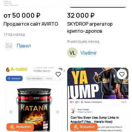
от 50 000 ₽
32 000 ₽
Продается сайт AVIRTO
SKYDROP агрегатор
крипто-дропов
1 год назад
9 месяцев назад
Павел
Vladimir
Аукцион
Аукцион