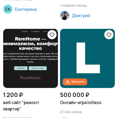
1 неделю назад
Екатерина
Дмитрий
Аукцион
1 200 ₽
500 000 ₽
веб сайт "ремонт
Онлайн-игра lotless
квартир"
21 час назад