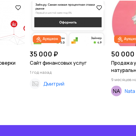
Аукцион
Аукци
35 000 ₽
50 000
роверки
Сайт финансовых услуг
Продажа у
натуральн
1 год назад
9 месяцев н
Дмитрий
Nata