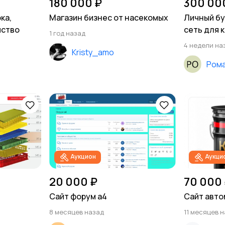
180 000 ₽
300 00
ка,
Магазин бизнес от насекомых
Личный бу
йство
сеть для 
1 год назад
4 недели на
Kristy_amo
Ром
Аукцион
Аукци
20 000 ₽
70 000
Сайт форум а4
Сайт авто
8 месяцев назад
11 месяцев 