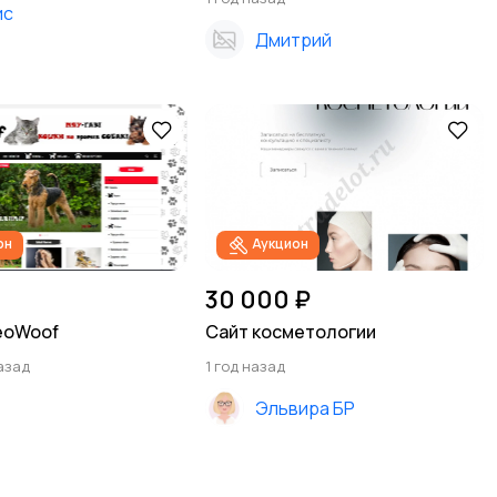
ис
Дмитрий
он
Аукцион
30 000 ₽
eoWoof
Сайт косметологии
азад
1 год назад
z
Эльвира БР