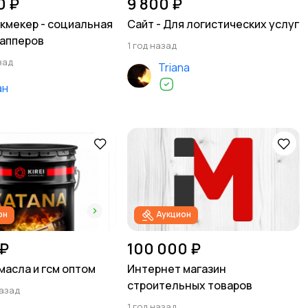
0 ₽
9 800 ₽
кмекер - социальная
Сайт - Для логистических услуг
капперов
1 год назад
зад
Triana
ан
он
Аукцион
 ₽
100 000 ₽
масла и гсм оптом
Интернет магазин
строительных товаров
назад
1 год назад