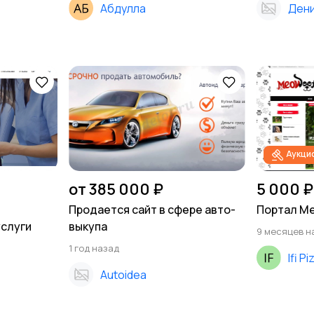
Абдулла
Ден
Аукци
от 385 000 ₽
5 000 ₽
Продается сайт в сфере авто-
Портал M
услуги
выкупа
9 месяцев н
1 год назад
Ifi Pi
Autoidea