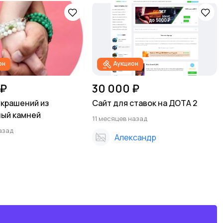
он
Аукцион
 ₽
30 000 ₽
крашений из
Сайт для ставок на ДОТА 2
ый камней
11 месяцев назад
азад
Александр