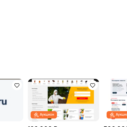
Аукцион
Аукци