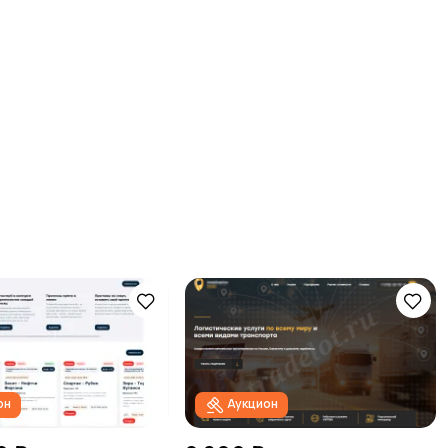
он
Аукцион