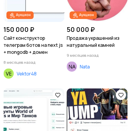
Аукцион
Аукцион
150 000 ₽
50 000 ₽
Сайт конструктор
Продажа украшений из
телеграм ботов на next js
натуральный камней
+ mongodb + домен
9 месяцев назад
8 месяцев назад
Nata
Vektor48