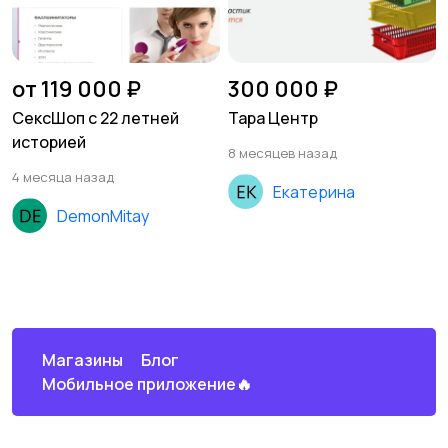
от 119 000 ₽
300 000 ₽
СексШоп с 22 летней
Тара Центр
историей
8 месяцев назад
4 месяца назад
Екатерина
DemonMitay
Магазины
Блог
Мобильное приложение🔥