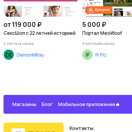
Аукцион
от 119 000 ₽
5 000 ₽
СексШоп с 22 летней историей
Портал MeoWoof
4 месяца назад
9 месяцев назад
DemonMitay
Ifi Piz
Магазины
Блог
Мобильное приложение🔥
Контакты