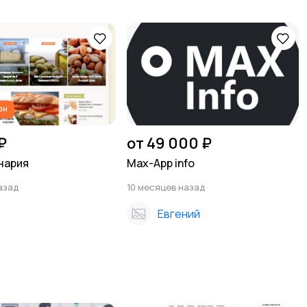
он
₽
от 49 000 ₽
нария
Max-App info
азад
10 месяцев назад
z
Евгений