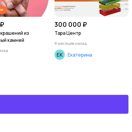
он
 ₽
300 000 ₽
крашений из
Тара Центр
ый камней
8 месяцев назад
азад
Екатерина