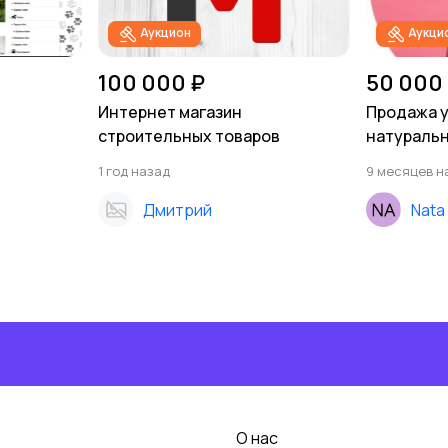
Аукцион
Аукци
100 000 ₽
50 000
Интернет магазин
Продажа у
строительных товаров
натуральн
1 год назад
9 месяцев н
Дмитрий
Nata
О нас