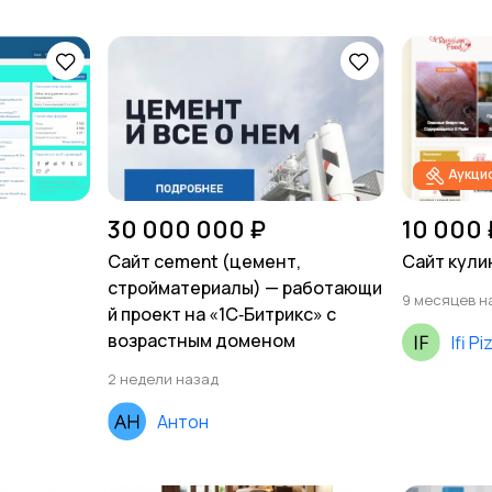
Аукци
30 000 000 ₽
10 000 
Сайт cement (цемент,
Сайт кули
стройматериалы) — работающи
9 месяцев н
й проект на «1С‑Битрикс» с
возрастным доменом
Ifi Pi
2 недели назад
Антон