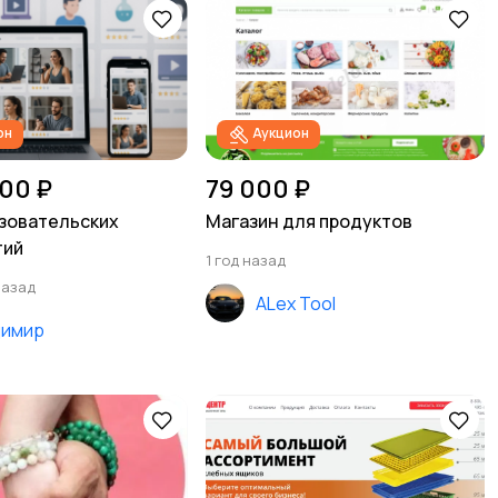
он
Аукцион
00 ₽
79 000 ₽
зовательских
Магазин для продуктов
тий
1 год назад
назад
ALex Tool
димир