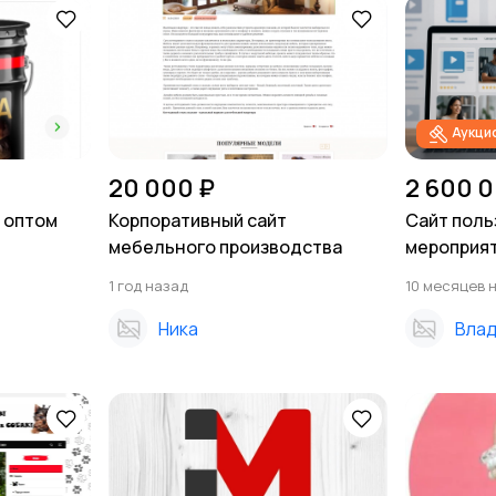
Аукци
20 000 ₽
2 600 0
м оптом
Корпоративный сайт
Сайт поль
мебельного производства
мероприя
1 год назад
10 месяцев 
Ника
Вла