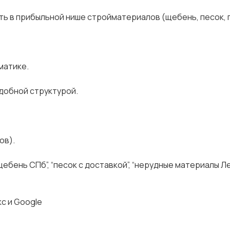
ть в прибыльной нише стройматериалов (щебень, песок, 
матике.
добной структурой.
ов).
ебень СПб”, “песок с доставкой”, “нерудные материалы Л
с и Google