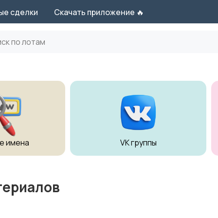
ые сделки
Скачать приложение 🔥
е имена
VK группы
териалов