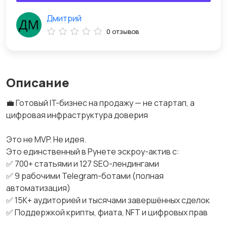
Дмитрий
0 отзывов
Описание
💼 Готовый IT-бизнес на продажу — не стартап, а
цифровая инфраструктура доверия
Это не MVP. Не идея.
Это единственный в Рунете эскроу-актив с:
✅ 700+ статьями и 127 SEO-лендингами
✅ 9 рабочими Telegram-ботами (полная
автоматизация)
✅ 15K+ аудиторией и тысячами завершённых сделок
✅ Поддержкой крипты, фиата, NFT и цифровых прав