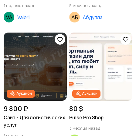
1 неделю назад
8 месяцев назад
Valerii
Абдулла
Аукцион
Аукцион
9 800 ₽
80 $
Сайт - Для логистических
Pulse Pro Shop
услуг
3 месяца назад
1 год назад