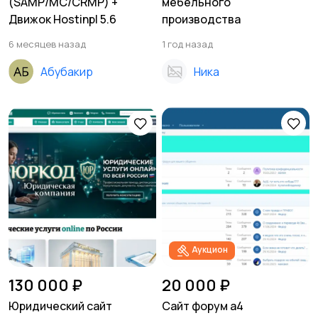
(SAMP/MC/CRMP) +
мебельного
Движок Hostinpl 5.6
производства
6 месяцев назад
1 год назад
Абубакир
Ника
Аукцион
130 000 ₽
20 000 ₽
Юридический сайт
Сайт форум а4