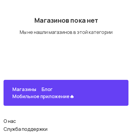
Магазинов пока нет
Telegram каналы
Мы не нашли магазинов в этой категории
MAX каналы и чаты
Магазины
Блог
Мобильное приложение🔥
Яндекс Дзен
О нас
Служба поддержки
Маркетплейсы