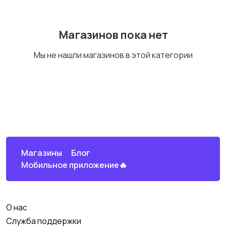
Магазинов пока нет
Telegram каналы
Мы не нашли магазинов в этой категории
MAX каналы и чаты
Магазины
Блог
Мобильное приложение🔥
Яндекс Дзен
О нас
Служба поддержки
Маркетплейсы