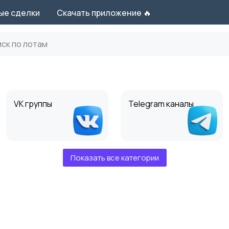
ые сделки
Скачать приложение 🔥
VK группы
Telegram каналы
Показать все категории
Telegram боты
Youtube каналы