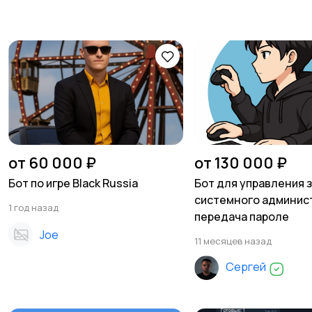
от 60 000 ₽
от 130 000 ₽
Бот по игре Black Russia
Бот для управления 
системного админис
1 год назад
передача пароле
Joe
11 месяцев назад
Сергей