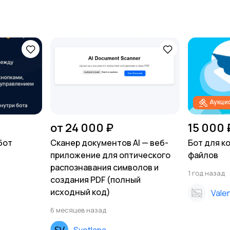
Аукци
от 24 000 ₽
15 000 
бот
Сканер документов AI — веб-
Бот для к
приложение для оптического
файлов
распознавания символов и
1 год назад
создания PDF (полный
исходный код)
Valen
6 месяцев назад
Svetlana