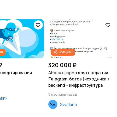
он
Аукцион
₽
320 000 ₽
онвертирования
AI-платформа для генерации
Telegram-ботов (исходники +
backend + инфраструктура
8 месяцев назад
tinF
Svetlana