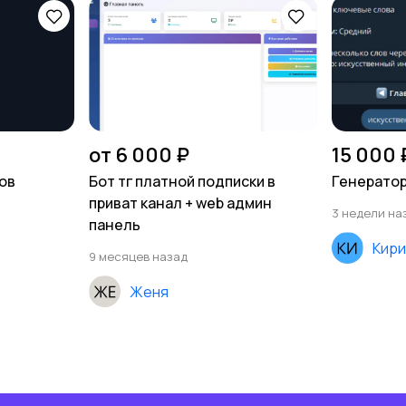
от 6 000 ₽
15 000 
зов
Бот тг платной подписки в
Генератор
приват канал + web админ
3 недели на
панель
Кири
9 месяцев назад
Женя