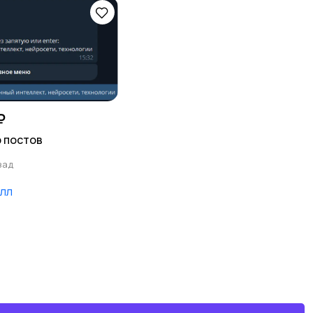
₽
 постов
зад
лл