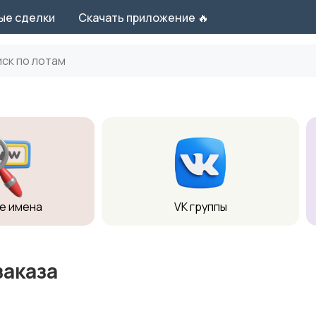
ые сделки
Скачать приложение 🔥
е имена
VK группы
заказа