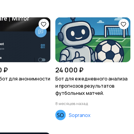
0 ₽
24 000 ₽
бот для анонимности
Бот для ежедневного анализа
и прогнозов результатов
футбольных матчей.
8 месяцев назад
Sopranox