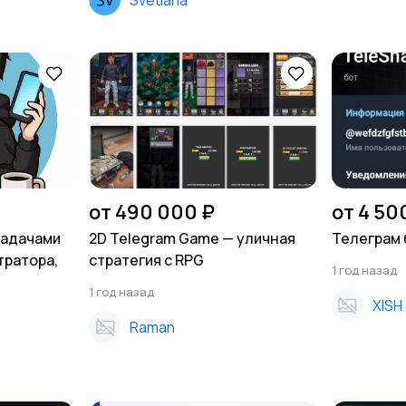
от 490 000 ₽
от 4 50
задачами
2D Telegram Game — уличная
Телеграм 
тратора,
стратегия с RPG
1 год назад
1 год назад
XISH
Raman