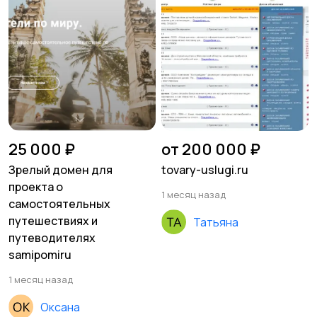
25 000 ₽
от 200 000 ₽
Зрелый домен для
tovary-uslugi.ru
проекта о
1 месяц назад
самостоятельных
путешествиях и
Татьяна
путеводителях
samipomiru
1 месяц назад
Оксана