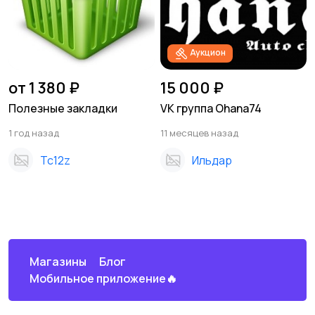
Аукцион
от 1 380 ₽
15 000 ₽
Полезные закладки
VK группа Ohana74
1 год назад
11 месяцев назад
Tc12z
Ильдар
Магазины
Блог
Мобильное приложение🔥