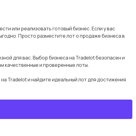
сти или реализовать готовый бизнес. Если у вас
ыгодно. Просто разместите лот о продаже бизнеса в
зной для вас. Выбор бизнеса на Tradelot безопасен и
м качественные и проверенные лоты.
на Tradelot и найдите идеальный лот для достижения