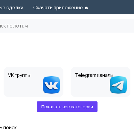
ые сделки
Скачать приложение 🔥
VK группы
Telegram каналы
Показать все категории
Telegram боты
Youtube каналы
ь поиск